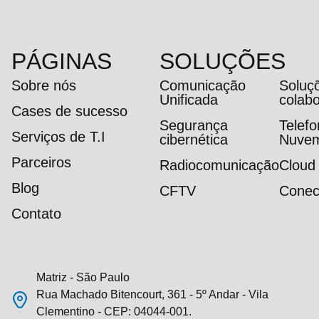
PÁGINAS
SOLUÇÕES
Sobre nós
Comunicação
Soluç
Unificada
colab
Cases de sucesso
Segurança
Telef
Serviços de T.I
cibernética
Nuve
Parceiros
Radiocomunicação
Cloud
Blog
CFTV
Conec
Contato
Matriz - São Paulo
Rua Machado Bitencourt, 361 - 5º Andar - Vila
Clementino - CEP: 04044-001.