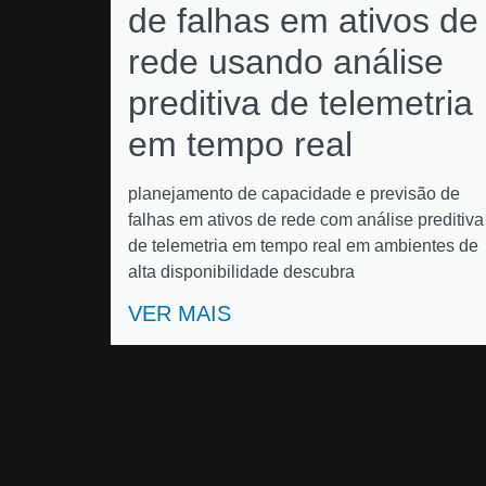
de falhas em ativos de
rede usando análise
preditiva de telemetria
em tempo real
planejamento de capacidade e previsão de
falhas em ativos de rede com análise preditiva
de telemetria em tempo real em ambientes de
alta disponibilidade descubra
VER MAIS