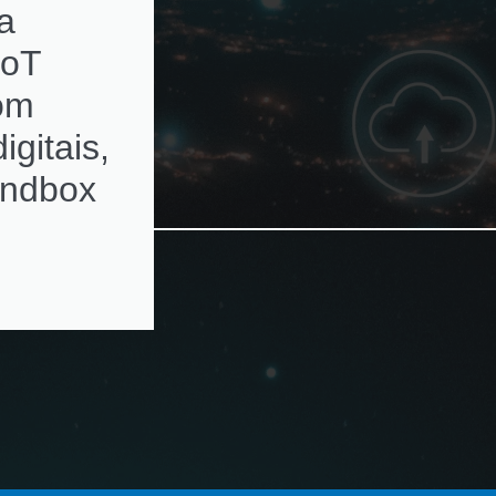
a
subscriptions de
IoT
ativos de rede c
com
alertas de
igitais,
renovação
andbox
automatizados e
ambientes
multivendor e
virtualizados