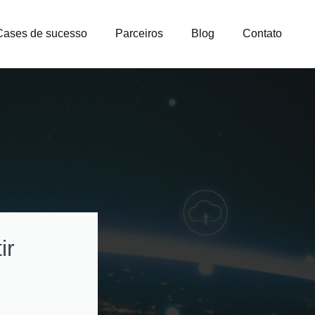
Cases de sucesso
Parceiros
Blog
Contato
ir
Como otimizar
custos na gestão
licenças e