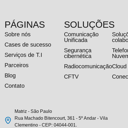
PÁGINAS
SOLUÇÕES
Sobre nós
Comunicação
Soluç
Unificada
colab
Cases de sucesso
Segurança
Telef
Serviços de T.I
cibernética
Nuve
Parceiros
Radiocomunicação
Cloud
Blog
CFTV
Conec
Contato
Matriz - São Paulo
Rua Machado Bitencourt, 361 - 5º Andar - Vila
Clementino - CEP: 04044-001.