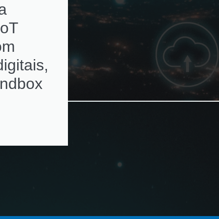
a
subscriptions de
IoT
ativos de rede c
com
alertas de
igitais,
renovação
andbox
automatizados e
ambientes
multivendor e
virtualizados