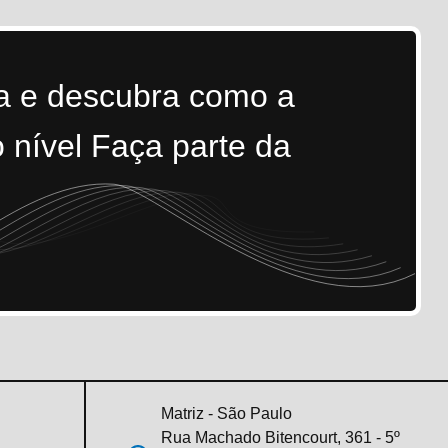
ra e descubra como a
 nível Faça parte da
Matriz - São Paulo
Rua Machado Bitencourt, 361 - 5º