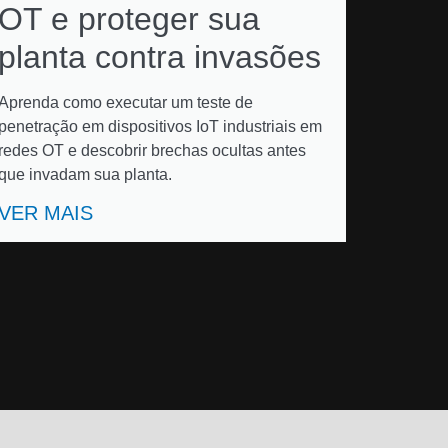
OT e proteger sua
planta contra invasões
Aprenda como executar um teste de
penetração em dispositivos IoT industriais em
redes OT e descobrir brechas ocultas antes
que invadam sua planta.
VER MAIS