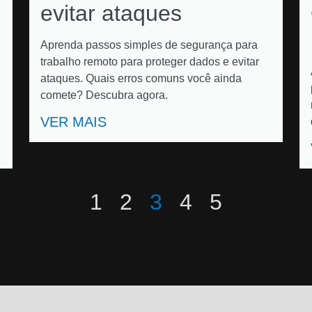
evitar ataques
Aprenda passos simples de segurança para
trabalho remoto para proteger dados e evitar
ataques. Quais erros comuns você ainda
comete? Descubra agora.
VER MAIS
1
2
3
4
5