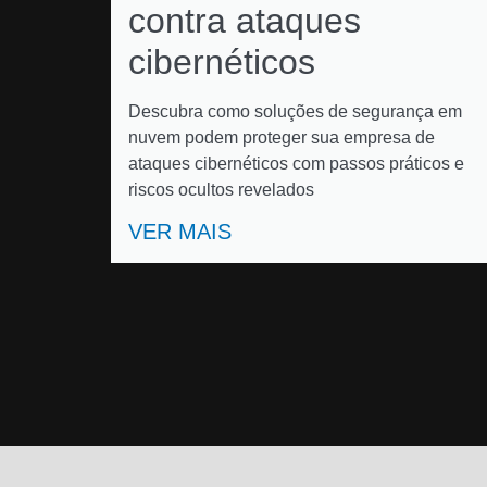
contra ataques
cibernéticos
Descubra como soluções de segurança em
nuvem podem proteger sua empresa de
ataques cibernéticos com passos práticos e
riscos ocultos revelados
VER MAIS