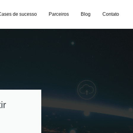
Cases de sucesso
Parceiros
Blog
Contato
ir
Como otimizar
custos na gestão
licenças e