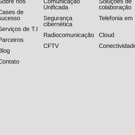
Sobre nós
Comunicação
Soluções de
Unificada
colaboração
Cases de
sucesso
Segurança
Telefonia e
cibernética
Serviços de T.I
Radiocomunicação
Cloud
Parceiros
CFTV
Conectividad
Blog
Contato