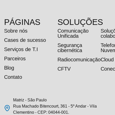
PÁGINAS
SOLUÇÕES
Sobre nós
Comunicação
Soluç
Unificada
colab
Cases de sucesso
Segurança
Telef
Serviços de T.I
cibernética
Nuve
Parceiros
Radiocomunicação
Cloud
Blog
CFTV
Conec
Contato
Matriz - São Paulo
Rua Machado Bitencourt, 361 - 5º Andar - Vila
Clementino - CEP: 04044-001.