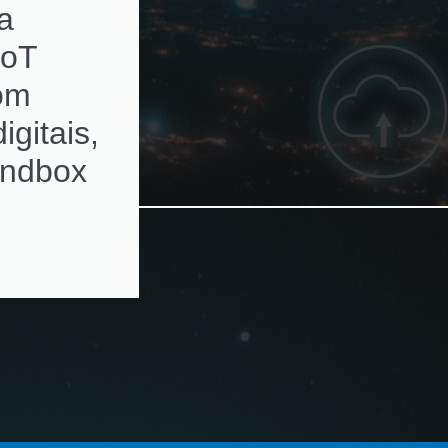
a
subscriptions de
IoT
ativos de rede c
com
alertas de
igitais,
renovação
andbox
automatizados e
ambientes
multivendor e
virtualizados