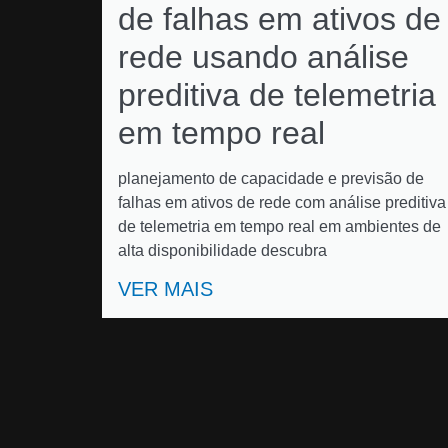
de falhas em ativos de
rede usando análise
preditiva de telemetria
em tempo real
planejamento de capacidade e previsão de
falhas em ativos de rede com análise preditiva
de telemetria em tempo real em ambientes de
alta disponibilidade descubra
VER MAIS