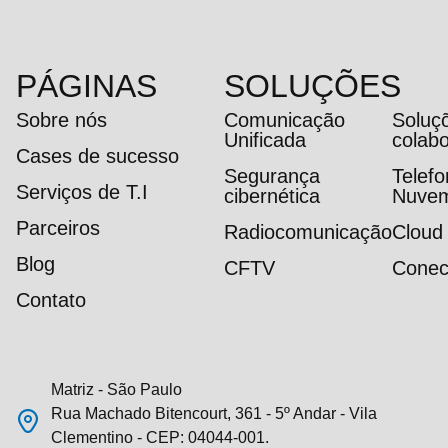
PÁGINAS
SOLUÇÕES
Sobre nós
Comunicação
Soluç
Unificada
colab
Cases de sucesso
Segurança
Telef
Serviços de T.I
cibernética
Nuve
Parceiros
Radiocomunicação
Cloud
Blog
CFTV
Conec
Contato
Matriz - São Paulo
Rua Machado Bitencourt, 361 - 5º Andar - Vila
Clementino - CEP: 04044-001.