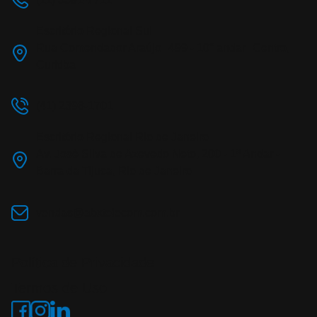
Escritório Regional Sul
Rua Comendador Araújo 499 - 10° andar Centro,
Curitiba
(41) 2398-1701
Escritório Regional Rio de Janeiro
Av. José Silva de Azevedo Neto, 200 - 1º Andar -
Barra da Tijuca, Rio de Janeiro
vendas@abxtelecom.com.br
Política de Privacidade
Termos de Uso