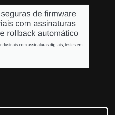
 seguras de firmware
Como 
riais com assinaturas
subsc
 e rollback automático
renov
multiv
ndustriais com assinaturas digitais, testes em
gestão de l
automatizad
VER MAI