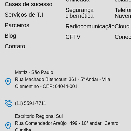
Cases de sucesso
Segurança
Telef
Serviços de T.I
cibernética
Nuve
Parceiros
Radiocomunicação
Cloud
Blog
CFTV
Conec
Contato
Matriz - São Paulo
Rua Machado Bitencourt, 361 - 5º Andar - Vila
Clementino - CEP: 04044-001.
(11) 5591-7711
Escritório Regional Sul
Rua Comendador Araújo 499 - 10° andar Centro,
Curitiba