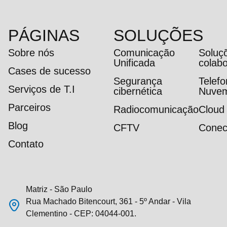
PÁGINAS
SOLUÇÕES
Sobre nós
Comunicação
Soluç
Unificada
colab
Cases de sucesso
Segurança
Telef
Serviços de T.I
cibernética
Nuve
Parceiros
Radiocomunicação
Cloud
Blog
CFTV
Conec
Contato
Matriz - São Paulo
Rua Machado Bitencourt, 361 - 5º Andar - Vila
Clementino - CEP: 04044-001.