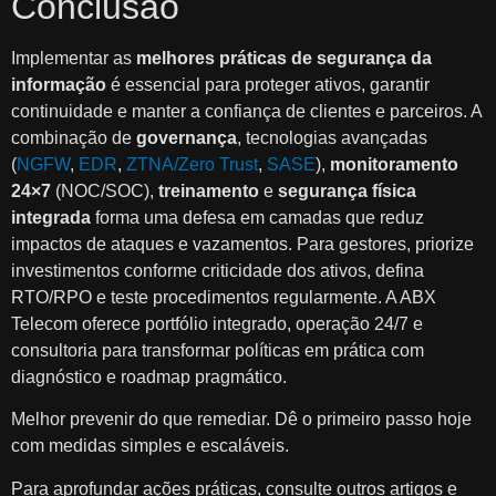
Conclusão
Implementar as
melhores práticas de segurança da
informação
é essencial para proteger ativos, garantir
continuidade e manter a confiança de clientes e parceiros. A
combinação de
governança
, tecnologias avançadas
(
NGFW
,
EDR
,
ZTNA/Zero Trust
,
SASE
),
monitoramento
24×7
(NOC/SOC),
treinamento
e
segurança física
integrada
forma uma defesa em camadas que reduz
impactos de ataques e vazamentos. Para gestores, priorize
investimentos conforme criticidade dos ativos, defina
RTO/RPO e teste procedimentos regularmente. A ABX
Telecom oferece portfólio integrado, operação 24/7 e
consultoria para transformar políticas em prática com
diagnóstico e roadmap pragmático.
Melhor prevenir do que remediar. Dê o primeiro passo hoje
com medidas simples e escaláveis.
Para aprofundar ações práticas, consulte outros artigos e