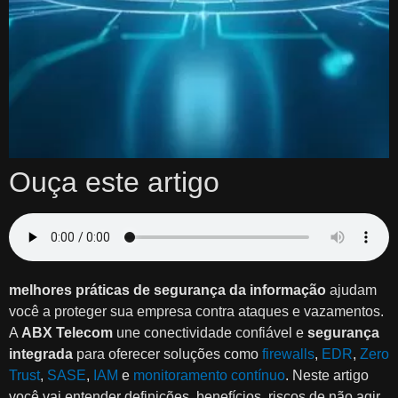
Ouça este artigo
melhores práticas de segurança da informação
ajudam
você a proteger sua empresa contra ataques e vazamentos.
A
ABX Telecom
une conectividade confiável e
segurança
integrada
para oferecer soluções como
firewalls
,
EDR
,
Zero
Trust
,
SASE
,
IAM
e
monitoramento contínuo
. Neste artigo
você vai entender definições, benefícios, riscos de não agir,