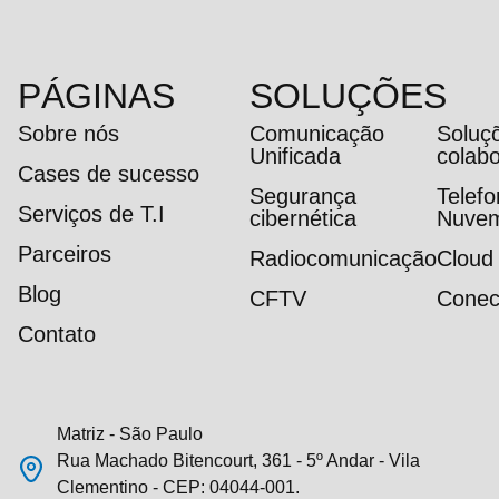
PÁGINAS
SOLUÇÕES
Sobre nós
Comunicação
Soluç
Unificada
colab
Cases de sucesso
Segurança
Telef
Serviços de T.I
cibernética
Nuve
Parceiros
Radiocomunicação
Cloud
Blog
CFTV
Conec
Contato
Matriz - São Paulo
Rua Machado Bitencourt, 361 - 5º Andar - Vila
Clementino - CEP: 04044-001.