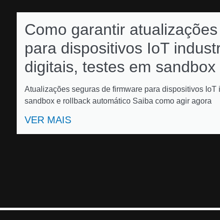
Como garantir atualizações
para dispositivos IoT indust
digitais, testes em sandbox
Atualizações seguras de firmware para dispositivos IoT i
sandbox e rollback automático Saiba como agir agora
VER MAIS