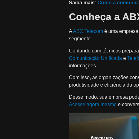
Saiba mais:
Como a comunicaç
Conheça a AB
A
ABX Telecom
é uma empresa e
segmento.
Contando com técnicos preparad
Comunicação Unificada
e
Tele
informações.
Com isso, as organizações cons
produtividade e eficiência da o
Desse modo, sua empresa pode
Acesse agora mesmo
e convers