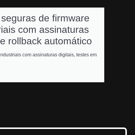
 seguras de firmware
Como 
riais com assinaturas
subsc
 e rollback automático
renov
multiv
ndustriais com assinaturas digitais, testes em
gestão de l
automatizad
VER MAI