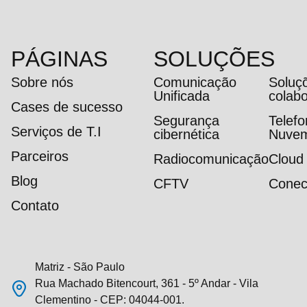
PÁGINAS
SOLUÇÕES
Sobre nós
Comunicação
Soluç
Unificada
colab
Cases de sucesso
Segurança
Telef
Serviços de T.I
cibernética
Nuve
Parceiros
Radiocomunicação
Cloud
Blog
CFTV
Conec
Contato
Matriz - São Paulo
Rua Machado Bitencourt, 361 - 5º Andar - Vila
Clementino - CEP: 04044-001.