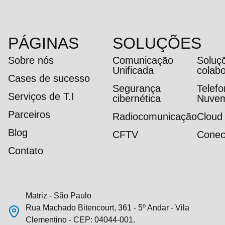
PÁGINAS
SOLUÇÕES
Sobre nós
Comunicação
Soluç
Unificada
colab
Cases de sucesso
Segurança
Telef
Serviços de T.I
cibernética
Nuve
Parceiros
Radiocomunicação
Cloud
Blog
CFTV
Conec
Contato
Matriz - São Paulo
Rua Machado Bitencourt, 361 - 5º Andar - Vila
Clementino - CEP: 04044-001.