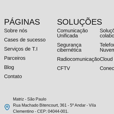
PÁGINAS
SOLUÇÕES
Sobre nós
Comunicação
Soluç
Unificada
colab
Cases de sucesso
Segurança
Telef
Serviços de T.I
cibernética
Nuve
Parceiros
Radiocomunicação
Cloud
Blog
CFTV
Conec
Contato
Matriz - São Paulo
Rua Machado Bitencourt, 361 - 5º Andar - Vila
Clementino - CEP: 04044-001.