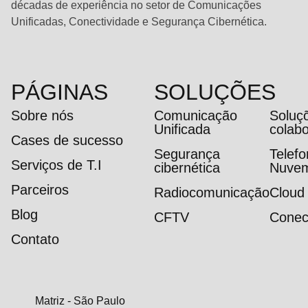
décadas de experiência no setor de Comunicações
Unificadas, Conectividade e Segurança Cibernética.
PÁGINAS
SOLUÇÕES
Sobre nós
Comunicação
Soluç
Unificada
colab
Cases de sucesso
Segurança
Telef
Serviços de T.I
cibernética
Nuve
Parceiros
Radiocomunicação
Cloud
Blog
CFTV
Conec
Contato
Matriz - São Paulo