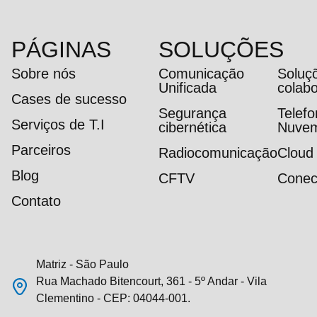
PÁGINAS
SOLUÇÕES
Sobre nós
Comunicação
Soluç
Unificada
colab
Cases de sucesso
Segurança
Telef
Serviços de T.I
cibernética
Nuve
Parceiros
Radiocomunicação
Cloud
Blog
CFTV
Conec
Contato
Matriz - São Paulo
Rua Machado Bitencourt, 361 - 5º Andar - Vila
Clementino - CEP: 04044-001.