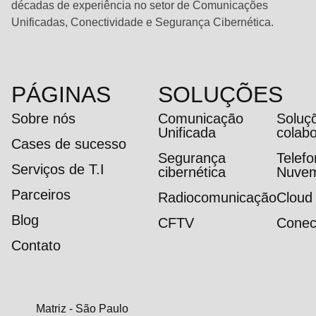
décadas de experiência no setor de Comunicações
Unificadas, Conectividade e Segurança Cibernética.
PÁGINAS
SOLUÇÕES
Sobre nós
Comunicação
Soluç
Unificada
colab
Cases de sucesso
Segurança
Telef
Serviços de T.I
cibernética
Nuve
Parceiros
Radiocomunicação
Cloud
Blog
CFTV
Conec
Contato
Matriz - São Paulo