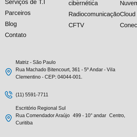
Serviços de T.I
cibernética
Nuve
Parceiros
Radiocomunicação
Cloud
Blog
CFTV
Conec
Contato
Matriz - São Paulo
Rua Machado Bitencourt, 361 - 5º Andar - Vila
Clementino - CEP: 04044-001.
(11) 5591-7711
Escritório Regional Sul
Rua Comendador Araújo 499 - 10° andar Centro,
Curitiba