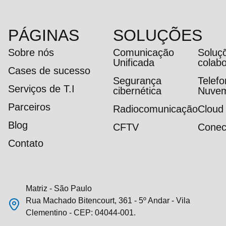
PÁGINAS
SOLUÇÕES
Sobre nós
Comunicação
Soluç
Unificada
colab
Cases de sucesso
Segurança
Telef
Serviços de T.I
cibernética
Nuve
Parceiros
Radiocomunicação
Cloud
Blog
CFTV
Conec
Contato
Matriz - São Paulo
Rua Machado Bitencourt, 361 - 5º Andar - Vila
Clementino - CEP: 04044-001.