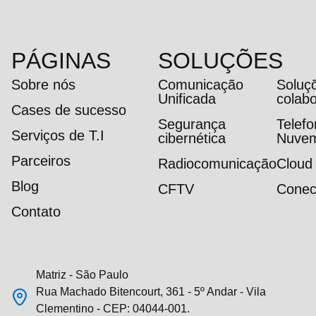
PÁGINAS
SOLUÇÕES
Sobre nós
Comunicação
Soluç
Unificada
colab
Cases de sucesso
Segurança
Telef
Serviços de T.I
cibernética
Nuve
Parceiros
Radiocomunicação
Cloud
Blog
CFTV
Conec
Contato
Matriz - São Paulo
Rua Machado Bitencourt, 361 - 5º Andar - Vila
Clementino - CEP: 04044-001.