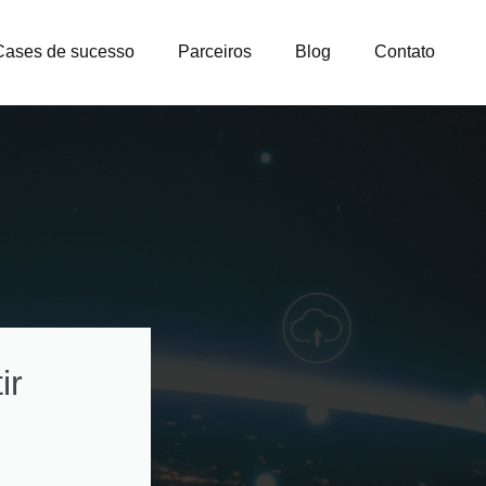
Cases de sucesso
Parceiros
Blog
Contato
ir
Como otimizar
custos na gestão
licenças e