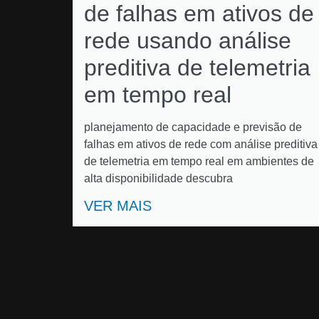
de falhas em ativos de
rede usando análise
preditiva de telemetria
em tempo real
planejamento de capacidade e previsão de
falhas em ativos de rede com análise preditiva
de telemetria em tempo real em ambientes de
alta disponibilidade descubra
VER MAIS