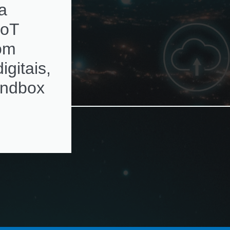
a
subscriptions de
IoT
ativos de rede c
com
alertas de
igitais,
renovação
andbox
automatizados e
ambientes
multivendor e
virtualizados