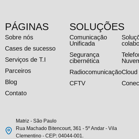
PÁGINAS
SOLUÇÕES
Sobre nós
Comunicação
Soluç
Unificada
colab
Cases de sucesso
Segurança
Telef
Serviços de T.I
cibernética
Nuve
Parceiros
Radiocomunicação
Cloud
Blog
CFTV
Conec
Contato
Matriz - São Paulo
Rua Machado Bitencourt, 361 - 5º Andar - Vila
Clementino - CEP: 04044-001.