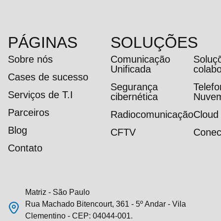
PÁGINAS
SOLUÇÕES
Sobre nós
Comunicação
Soluç
Unificada
colab
Cases de sucesso
Segurança
Telef
Serviços de T.I
cibernética
Nuve
Parceiros
Radiocomunicação
Cloud
Blog
CFTV
Conec
Contato
Matriz - São Paulo
Rua Machado Bitencourt, 361 - 5º Andar - Vila
Clementino - CEP: 04044-001.