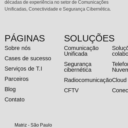
décadas de experiência no setor de Comunicações
Unificadas, Conectividade e Segurança Cibernética.
PÁGINAS
SOLUÇÕES
Sobre nós
Comunicação
Soluç
Unificada
colab
Cases de sucesso
Segurança
Telef
Serviços de T.I
cibernética
Nuve
Parceiros
Radiocomunicação
Cloud
Blog
CFTV
Conec
Contato
Matriz - São Paulo