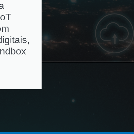
a
subscriptions de
IoT
ativos de rede c
com
alertas de
igitais,
renovação
andbox
automatizados e
ambientes
multivendor e
virtualizados