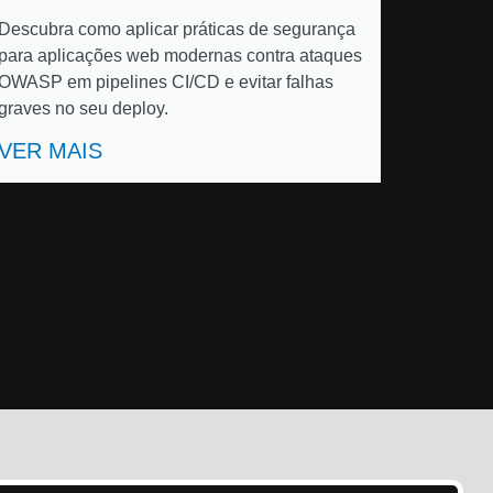
Descubra como aplicar práticas de segurança
para aplicações web modernas contra ataques
OWASP em pipelines CI/CD e evitar falhas
graves no seu deploy.
VER MAIS