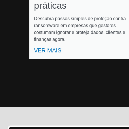
práticas
Descubra passos simples de proteção contra
ransomware em empresas que gestores
costumam ignorar e proteja dados, clientes e
finanças agora.
VER MAIS