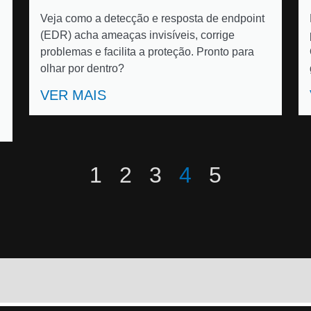
Veja como a detecção e resposta de endpoint
(EDR) acha ameaças invisíveis, corrige
problemas e facilita a proteção. Pronto para
olhar por dentro?
VER MAIS
1
2
3
4
5