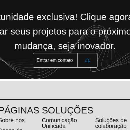
tunidade exclusiva! Clique ago
r seus projetos para o próximo
mudança, seja inovador.
Entrar em contato
PÁGINAS
SOLUÇÕES
Sobre nós
Comunicação
Soluções de
Unificada
colaboração