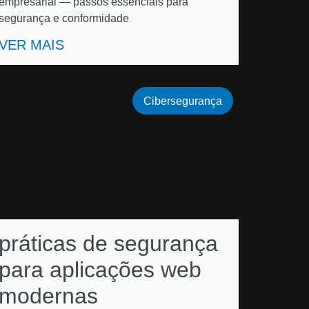
empresarial — passos essenciais para
segurança e conformidade
VER MAIS
Cibersegurança
práticas de segurança
para aplicações web
modernas