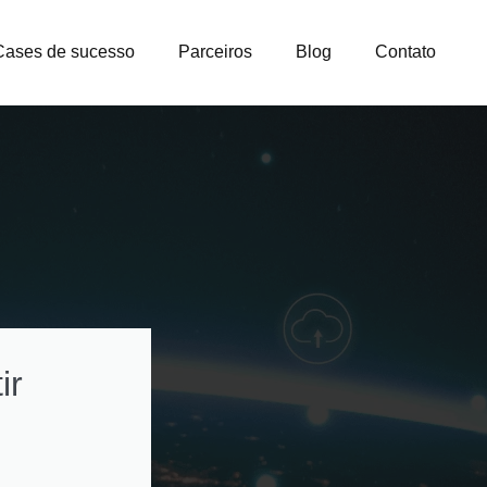
Cases de sucesso
Parceiros
Blog
Contato
ir
Como otimizar
custos na gestão
licenças e