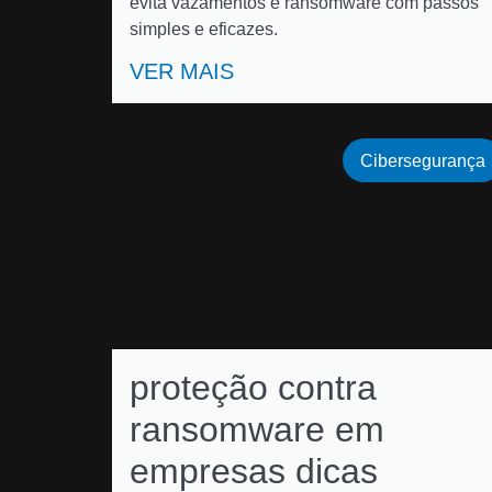
evita vazamentos e ransomware com passos
simples e eficazes.
VER MAIS
Cibersegurança
proteção contra
ransomware em
empresas dicas