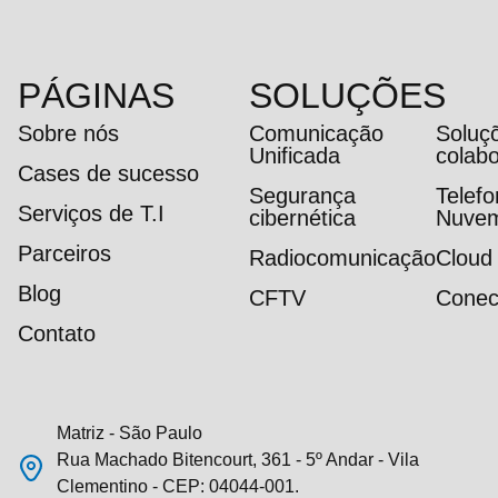
PÁGINAS
SOLUÇÕES
Sobre nós
Comunicação
Soluç
Unificada
colab
Cases de sucesso
Segurança
Telef
Serviços de T.I
cibernética
Nuve
Parceiros
Radiocomunicação
Cloud
Blog
CFTV
Conec
Contato
Matriz - São Paulo
Rua Machado Bitencourt, 361 - 5º Andar - Vila
Clementino - CEP: 04044-001.