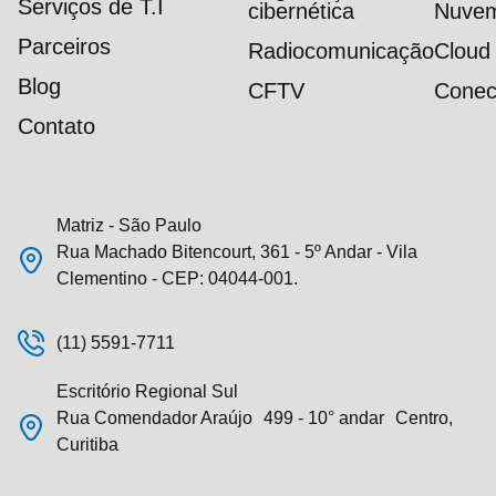
Serviços de T.I
cibernética
Nuve
Parceiros
Radiocomunicação
Cloud
Blog
CFTV
Conec
Contato
Matriz - São Paulo
Rua Machado Bitencourt, 361 - 5º Andar - Vila
Clementino - CEP: 04044-001.
(11) 5591-7711
Escritório Regional Sul
Rua Comendador Araújo 499 - 10° andar Centro,
Curitiba