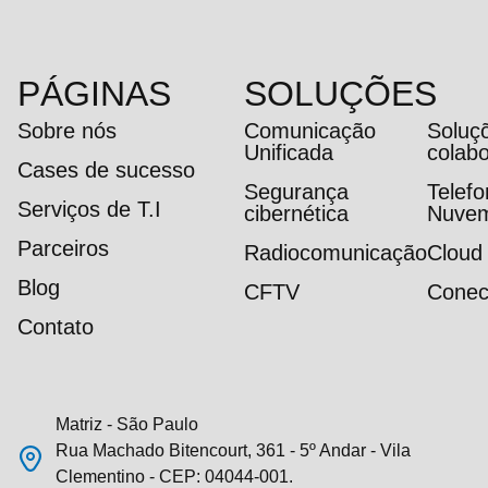
PÁGINAS
SOLUÇÕES
Sobre nós
Comunicação
Soluç
Unificada
colab
Cases de sucesso
Segurança
Telef
Serviços de T.I
cibernética
Nuve
Parceiros
Radiocomunicação
Cloud
Blog
CFTV
Conec
Contato
Matriz - São Paulo
Rua Machado Bitencourt, 361 - 5º Andar - Vila
Clementino - CEP: 04044-001.