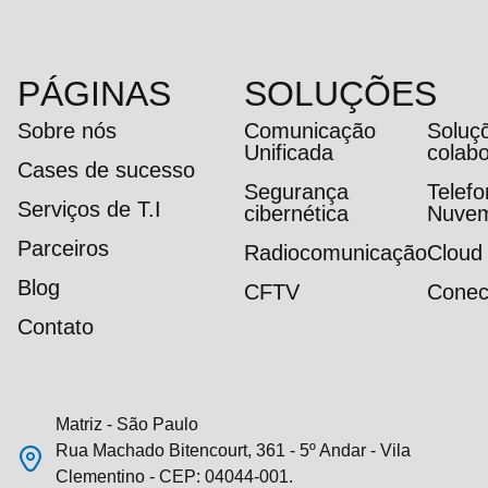
PÁGINAS
SOLUÇÕES
Sobre nós
Comunicação
Soluç
Unificada
colab
Cases de sucesso
Segurança
Telef
Serviços de T.I
cibernética
Nuve
Parceiros
Radiocomunicação
Cloud
Blog
CFTV
Conec
Contato
Matriz - São Paulo
Rua Machado Bitencourt, 361 - 5º Andar - Vila
Clementino - CEP: 04044-001.