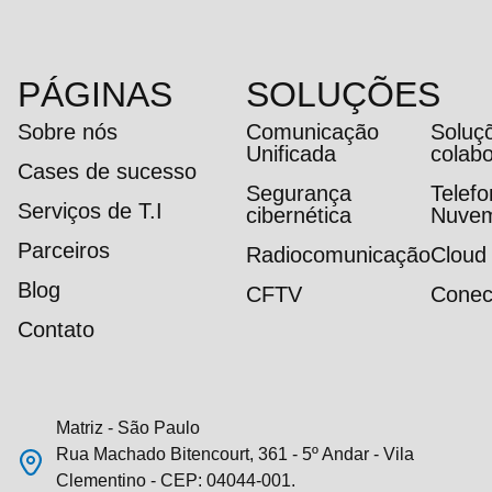
PÁGINAS
SOLUÇÕES
Sobre nós
Comunicação
Soluç
Unificada
colab
Cases de sucesso
Segurança
Telef
Serviços de T.I
cibernética
Nuve
Parceiros
Radiocomunicação
Cloud
Blog
CFTV
Conec
Contato
Matriz - São Paulo
Rua Machado Bitencourt, 361 - 5º Andar - Vila
Clementino - CEP: 04044-001.