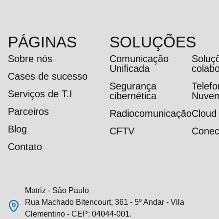
PÁGINAS
SOLUÇÕES
Sobre nós
Comunicação
Soluç
Unificada
colab
Cases de sucesso
Segurança
Telef
Serviços de T.I
cibernética
Nuve
Parceiros
Radiocomunicação
Cloud
Blog
CFTV
Conec
Contato
Matriz - São Paulo
Rua Machado Bitencourt, 361 - 5º Andar - Vila
Clementino - CEP: 04044-001.