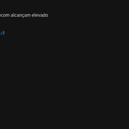
lecom alcançam elevado
ui
!