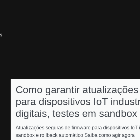
é
Como garantir atualizações
para dispositivos IoT indust
digitais, testes em sandbox
Atualizações seguras de firmware para dispositivos IoT i
sandbox e rollback automático Saiba como agir agora