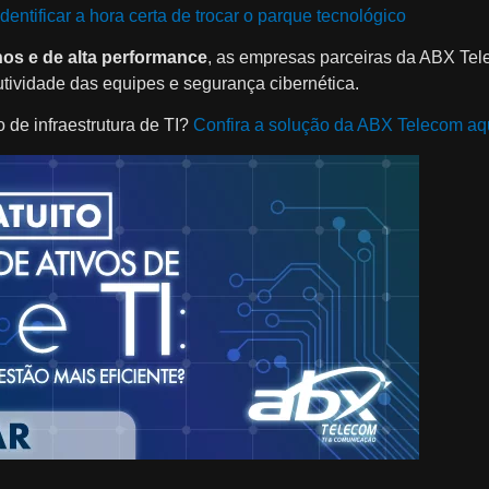
dentificar a hora certa de trocar o parque tecnológico
os e de alta performance
, as empresas parceiras da ABX Te
ividade das equipes e segurança cibernética.
de infraestrutura de TI?
Confira a solução da ABX Telecom aq