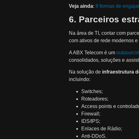
Veja ainda
:
9 formas de engaja
6. Parceiros est
Na área de TI, contar com parc
com ativos de rede modernos e
A ABX Telecom é um
outsourcin
consolidados, soluções e assist
Na solução de
infraestrutura d
incluindo:
Switches;
Roteadores;
Access points e controlad
Firewall;
IDS/IPS;
Enlaces de Rádio;
Anti-DDoS.