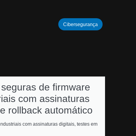
Cibersegurança
 seguras de firmware
Como 
riais com assinaturas
subsc
 e rollback automático
renov
multiv
ndustriais com assinaturas digitais, testes em
gestão de l