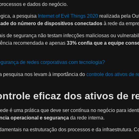
processos e dados do negócio.
égica, a pesquisa
Internet of Evil Things 2020
realizada pela Ou
idade do número de dispositivos conectados
à rede da empre
ais de segurança não testam infecções maliciosas ou vulnerab
equência recomendada e apenas
33% confia que a equipe conse
urança de redes corporativas com tecnologia?
 pesquisa nos levam à importância do
controle dos ativos de r
ontrole eficaz dos ativos de r
rede é uma prática que deve ser contínua no negócio para identi
ência operacional e segurança
da rede interna.
damentais na estruturação dos processos e da infraestrutura. C