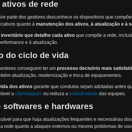
 ativos de rede
ior parte dos gestores desconhece os dispositivos que compõ
icativos quanto à
manutenção dos ativos, à atualização e à 
m
inventário que detalhe cada ativo
que compõe a rede, inclus
erformance e à atualização.
 do ciclo de vida
gestores conseguem ter um
processo decisório mais satisfató
mbém atualização, modernização e troca de equipamentos.
vida dos ativos
garante que condutas sejam adotadas antes q
rável a
ciberataques
ou reduza a
produtividade
das equipes.
e softwares e hardwares
nsável para que haja atualizações frequentes e necessárias do
da rede quanto a ataques externos ou mesmo problemas de uso 