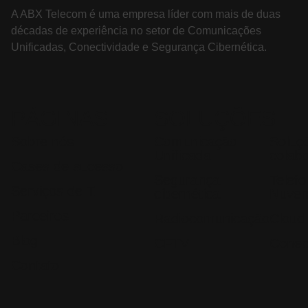
A ABX Telecom é uma empresa líder com mais de duas
décadas de experiência no setor de Comunicações
Unificadas, Conectividade e Segurança Cibernética.
PÁGINAS
SOLUÇÕES
Sobre nós
Comunicação
Soluç
Unificada
colab
Cases de sucesso
Segurança
Telef
Serviços de T.I
cibernética
Nuve
Parceiros
Radiocomunicação
Cloud
Blog
CFTV
Conec
Contato