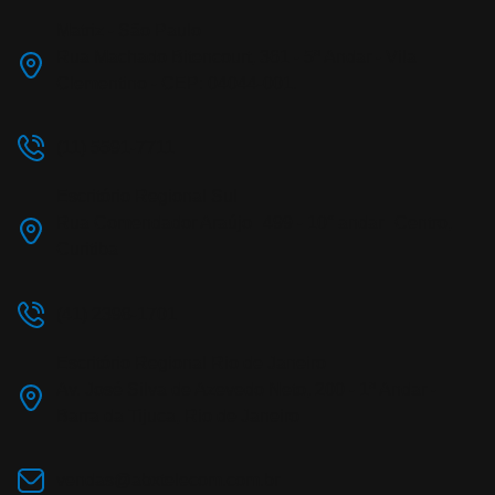
Matriz - São Paulo
Rua Machado Bitencourt, 361 - 5º Andar - Vila
Clementino - CEP: 04044-001.
(11) 5591-7711
Escritório Regional Sul
Rua Comendador Araújo 499 - 10° andar Centro,
Curitiba
(41) 2398-1701
Escritório Regional Rio de Janeiro
Av. José Silva de Azevedo Neto, 200 - 1º Andar -
Barra da Tijuca, Rio de Janeiro
vendas@abxtelecom.com.br