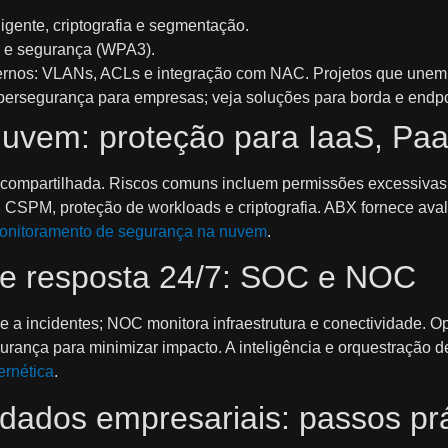
gente, criptografia e segmentação.
e e segurança (WPA3).
ernos: VLANs, ACLs e integração com NAC. Projetos que un
cibersegurança para empresas; veja soluções para borda e end
uvem: proteção para IaaS, Pa
compartilhada. Riscos comuns incluem permissões excessivas 
, CSPM, proteção de workloads e criptografia. ABX fornece ava
onitoramento de segurança na nuvem
.
e resposta 24/7: SOC e NOC
e a incidentes; NOC monitora infraestrutura e conectividade.
rança para minimizar impacto. A inteligência e orquestração
ernética
.
dados empresariais: passos prá