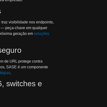
s
traz visibilidade nos endpoints,
ta — peça-chave em qualquer
 próxima geração em
soluções
seguro
gem de URL protege contra
rnos, SASE é um componente
atégias
.
, switches e