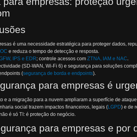
 para empresas: proteção urgen
om
lusões
esas é uma necessidade estratégica para proteger dados, repu
NOC
e reduza o tempo de detecção e resposta.
GFW, IPS e EDR
; controle acessos com
ZTNA, IAM e NAC
.
ctividade (SD‑WAN, Wi‑Fi 6) e segurança para soluções comple
endpoints (
segurança de borda e endpoints
).
egurança para empresas é urge
moto e a migração para a nuvem ampliaram a superfície de ataq
aria social trazem impactos financeiros, legais (
LGPD
) e de 
ão é só TI: é proteção do negócio.
egurança para empresas e por 