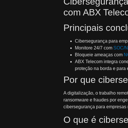
Cibersegurança
com ABX Telec
Principais conc
Cibersegurança para empr
Monitore 24/7 com
SOC/
Bloqueie ameaças com
N
ABX Telecom integra cone
proteção na borda e para 
Por que cibers
A digitalização, o trabalho re
ransomware e fraudes por engenh
cibersegurança para empresas n
O que é cibers