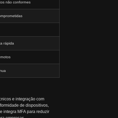
tos não conformes
comprometidas
a rápida
remotos
ínua
écnicos e integração com
formidade de dispositivos,
 e integra MFA para reduzir
ara empresas.