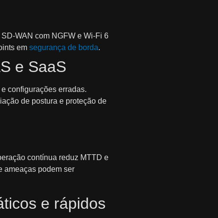
em SD‑WAN com NGFW e Wi‑Fi 6
points em
segurança de borda
.
aS e SaaS
e configurações erradas.
liação de postura e proteção de
 Operação contínua reduz MTTD e
 de ameaças podem ser
ticos e rápidos