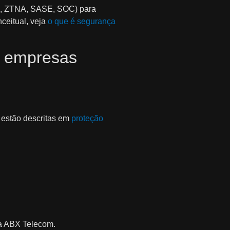
AM, ZTNA, SASE, SOC) para
nceitual, veja
o que é segurança
a empresas
a estão descritas em
proteção
 a ABX Telecom.