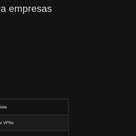
ara empresas
ício
ui VPNs