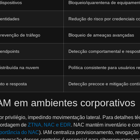
dispositivos
Bloqueio/quarentena de equipamen
dentidades
Redução do risco por credenciais 
prevenção de tráfego
Bloqueio de ameaças avançadas
 endpoints
Detecção comportamental e respost
istribuída na nuvem
Política consistente para usuários 
to e resposta
Detecção precoce e mitigação cont
M em ambientes corporativos
r privilégio, impedindo movimentação lateral. Para detalhes t
abordagem de
ZTNA, NAC e EDR
. NAC mantém inventário e con
portância do NAC
). IAM centraliza provisionamento, revogação
ntegração desses controles é essencial para cibersegurança p