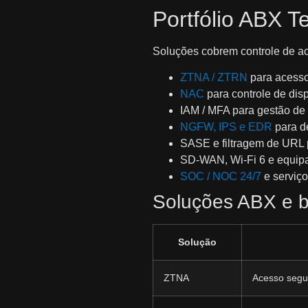
Portfólio ABX 
Soluções cobrem controle de ac
ZTNA / ZTRN
para acesso 
NAC
para controle de disp
IAM / MFA para gestão de 
NGFW, IPS e EDR
para d
SASE e filtragem de URL 
SD‑WAN, Wi‑Fi 6 e equipa
SOC / NOC 24/7
e serviço
Soluções ABX e be
Solução
ZTNA
Acesso segu