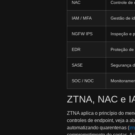
NAC
Controle de 
IAM / MFA
Gestão de i
NGFW IPS
Inspeção e 
EDR
Proteção de
SASE
Segurança d
SOC / NOC
Monitoramen
ZTNA, NAC e IA
ZTNA aplica o princípio do meno
controles de endpoint, veja a 
automatizando quarentenas (
im
comprometimento de contas. A i