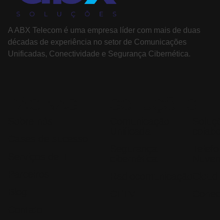
A ABX Telecom é uma empresa líder com mais de duas
décadas de experiência no setor de Comunicações
Unificadas, Conectividade e Segurança Cibernética.
PÁGINAS
SOLUÇÕES
Sobre nós
Comunicação
Soluç
Unificada
colab
Cases de sucesso
Segurança
Telef
Serviços de T.I
cibernética
Nuve
Parceiros
Radiocomunicação
Cloud
Blog
CFTV
Conec
Contato