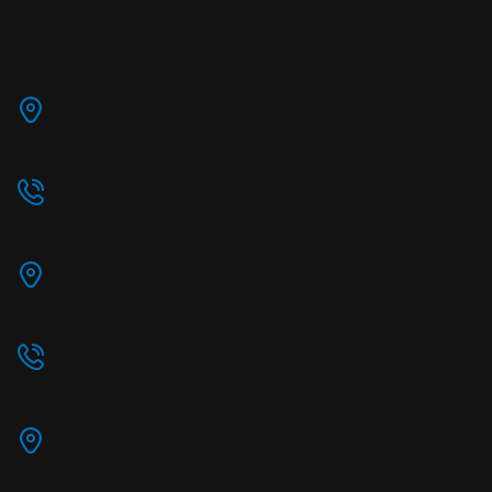
Matriz - São Paulo
Rua Machado Bitencourt, 361 - 5º Andar - Vila
Clementino - CEP: 04044-001.
(11) 5591-7711
Escritório Regional Sul
Rua Comendador Araújo 499 - 10° andar Centro,
Curitiba
(41) 2398-1701
Escritório Regional Rio de Janeiro
Av. José Silva de Azevedo Neto, 200 - 1º Andar -
Barra da Tijuca, Rio de Janeiro