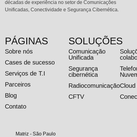
décadas de experiência no setor de Comunicações
Unificadas, Conectividade e Segurança Cibernética.
PÁGINAS
SOLUÇÕES
Sobre nós
Comunicação
Soluç
Unificada
colab
Cases de sucesso
Segurança
Telef
Serviços de T.I
cibernética
Nuve
Parceiros
Radiocomunicação
Cloud
Blog
CFTV
Conec
Contato
Matriz - São Paulo