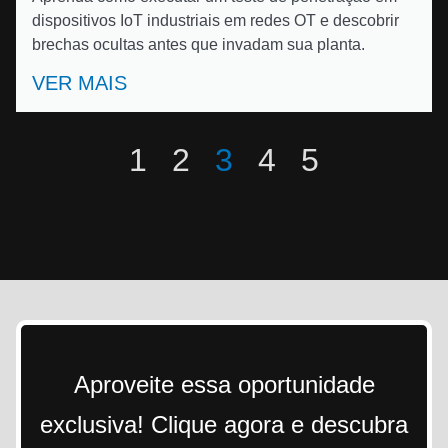
dispositivos IoT industriais em redes OT e descobrir
brechas ocultas antes que invadam sua planta.
VER MAIS
1
2
3
4
5
Aproveite essa oportunidade
exclusiva! Clique agora e descubra