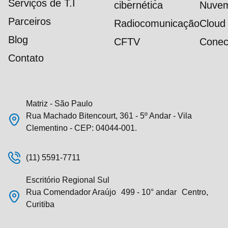
Serviços de T.I
cibernética
Nuve
Parceiros
Radiocomunicação
Cloud
Blog
CFTV
Conec
Contato
Matriz - São Paulo
Rua Machado Bitencourt, 361 - 5º Andar - Vila
Clementino - CEP: 04044-001.
(11) 5591-7711
Escritório Regional Sul
Rua Comendador Araújo 499 - 10° andar Centro,
Curitiba