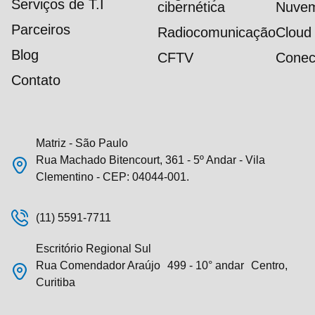
Serviços de T.I
cibernética
Nuve
Parceiros
Radiocomunicação
Cloud
Blog
CFTV
Conec
Contato
Matriz - São Paulo
Rua Machado Bitencourt, 361 - 5º Andar - Vila
Clementino - CEP: 04044-001.
(11) 5591-7711
Escritório Regional Sul
Rua Comendador Araújo 499 - 10° andar Centro,
Curitiba