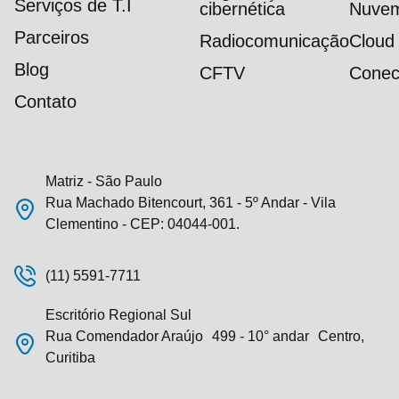
Serviços de T.I
cibernética
Nuve
Parceiros
Radiocomunicação
Cloud
Blog
CFTV
Conec
Contato
Matriz - São Paulo
Rua Machado Bitencourt, 361 - 5º Andar - Vila
Clementino - CEP: 04044-001.
(11) 5591-7711
Escritório Regional Sul
Rua Comendador Araújo 499 - 10° andar Centro,
Curitiba