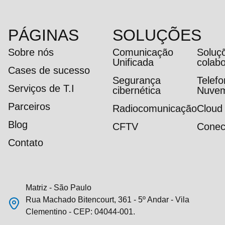
PÁGINAS
SOLUÇÕES
Sobre nós
Comunicação
Soluç
Unificada
colab
Cases de sucesso
Segurança
Telef
Serviços de T.I
cibernética
Nuve
Parceiros
Radiocomunicação
Cloud
Blog
CFTV
Conec
Contato
Matriz - São Paulo
Rua Machado Bitencourt, 361 - 5º Andar - Vila
Clementino - CEP: 04044-001.