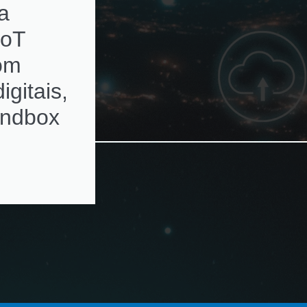
a
subscriptions de
IoT
ativos de rede c
com
alertas de
igitais,
renovação
andbox
automatizados e
ambientes
multivendor e
virtualizados