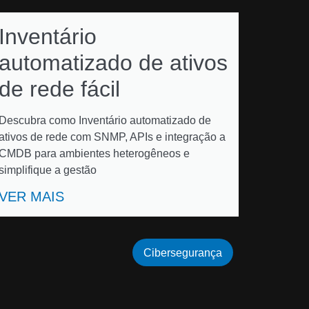
Inventário
automatizado de ativos
de rede fácil
Descubra como Inventário automatizado de
ativos de rede com SNMP, APIs e integração a
CMDB para ambientes heterogêneos e
simplifique a gestão
VER MAIS
Cibersegurança