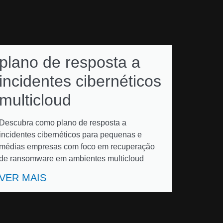
plano de resposta a
incidentes cibernéticos
multicloud
Descubra como plano de resposta a
incidentes cibernéticos para pequenas e
médias empresas com foco em recuperação
de ransomware em ambientes multicloud
VER MAIS