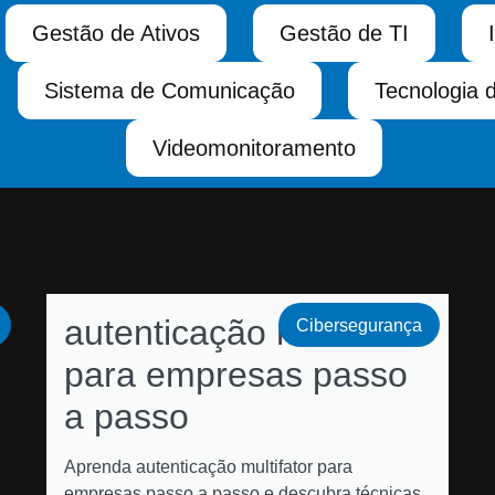
Gestão de Ativos
Gestão de TI
Sistema de Comunicação
Tecnologia 
Videomonitoramento
autenticação multifator
Cibersegurança
para empresas passo
a passo
Aprenda autenticação multifator para
empresas passo a passo e descubra técnicas