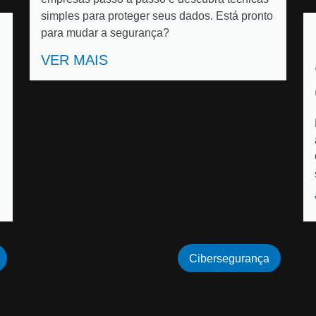
simples para proteger seus dados. Está pronto
para mudar a segurança?
VER MAIS
Cibersegurança