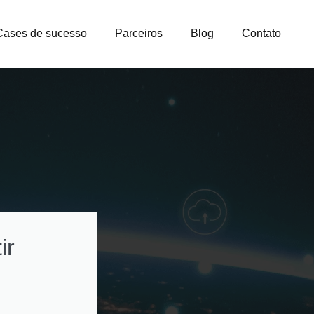
Cases de sucesso
Parceiros
Blog
Contato
ir
Como otimizar
custos na gestão
licenças e