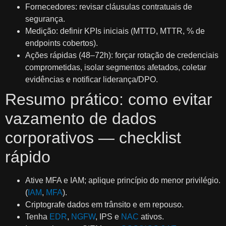
Fornecedores: revisar cláusulas contratuais de
segurança.
Medição: definir KPIs iniciais (MTTD, MTTR, % de
endpoints cobertos).
Ações rápidas (48–72h): forçar rotação de credenciais
comprometidas, isolar segmentos afetados, coletar
evidências e notificar liderança/DPO.
Resumo prático: como evitar
vazamento de dados
corporativos — checklist
rápido
Ative MFA e IAM; aplique princípio do menor privilégio.
(
IAM
,
MFA
).
Criptografe dados em trânsito e em repouso.
Tenha
EDR
,
NGFW
, IPS e
NAC
ativos.