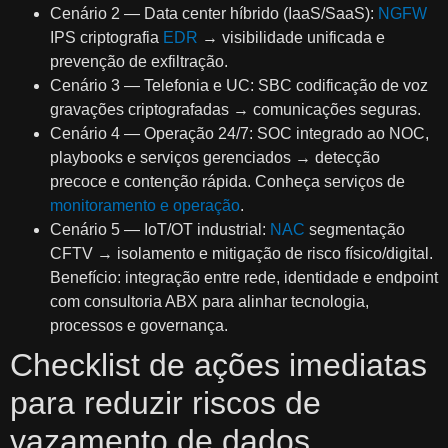
Cenário 2 — Data center híbrido (IaaS/SaaS):
NGFW
IPS criptografia
EDR
→ visibilidade unificada e
prevenção de exfiltração.
Cenário 3 — Telefonia e UC: SBC codificação de voz
gravações criptografadas → comunicações seguras.
Cenário 4 — Operação 24/7: SOC integrado ao NOC,
playbooks e serviços gerenciados → detecção
precoce e contenção rápida. Conheça serviços de
monitoramento e operação
.
Cenário 5 — IoT/OT industrial:
NAC
segmentação
CFTV → isolamento e mitigação de risco físico/digital.
Benefício: integração entre rede, identidade e endpoint
com consultoria ABX para alinhar tecnologia,
processos e governança.
Checklist de ações imediatas
para reduzir riscos de
vazamento de dados