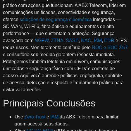
prático com ações que funcionam. A ABX Telecom, líder em
comunicações unificadas, conectividade e segurança,
oferece
soluções de segurança cibernética
integradas —
SD‑WAN, Wi‑Fi 6, fibra óptica e equipamentos de alta
performance — que sustentam a proteção. Segurança
avançada com
NGFW
,
ZTNA
,
SASE
,
NAC
,
IAM
,
EDR
e IPS
reduz riscos. Monitoramento contínuo pelo
NOC e SOC 24/7
e consultoria sob medida garantem resposta imediata.
Protegemos também telefonia em nuvem, comunicações
unificadas e segurança física com CFTV e controle de
acesso. Aqui você aprende políticas, criptografia, controle
de acesso, detecção e resposta e treinamento prático para
evitar vazamentos.
Principais Conclusões
Use
Zero Trust
e
IAM
da ABX Telecom para limitar
quem acessa seus dados.
Ative
NGFW
,
EDR
e IPS para detectar e bloquear