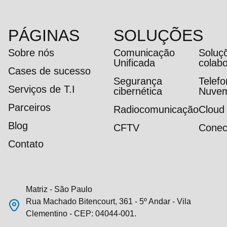
PÁGINAS
SOLUÇÕES
Sobre nós
Comunicação
Soluç
Unificada
colab
Cases de sucesso
Segurança
Telef
Serviços de T.I
cibernética
Nuve
Parceiros
Radiocomunicação
Cloud
Blog
CFTV
Conec
Contato
Matriz - São Paulo
Rua Machado Bitencourt, 361 - 5º Andar - Vila
Clementino - CEP: 04044-001.