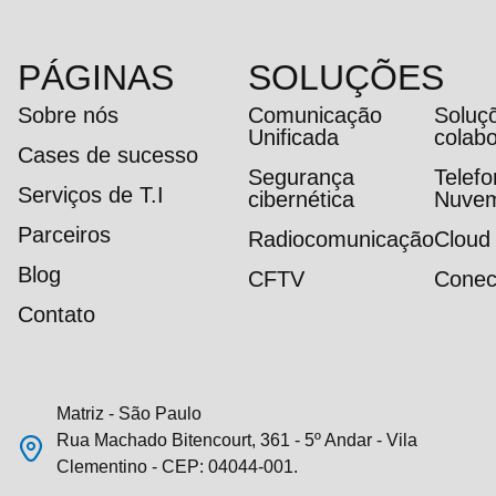
PÁGINAS
SOLUÇÕES
Sobre nós
Comunicação
Soluç
Unificada
colab
Cases de sucesso
Segurança
Telef
Serviços de T.I
cibernética
Nuve
Parceiros
Radiocomunicação
Cloud
Blog
CFTV
Conec
Contato
Matriz - São Paulo
Rua Machado Bitencourt, 361 - 5º Andar - Vila
Clementino - CEP: 04044-001.