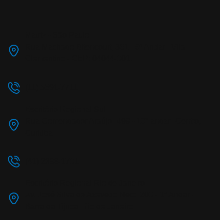
Matriz - São Paulo
Rua Machado Bitencourt, 361 - 5º Andar - Vila
Clementino - CEP: 04044-001.
(11) 5591-7711
Escritório Regional Sul
Rua Comendador Araújo 499 - 10° andar Centro,
Curitiba
(41) 2398-1701
Escritório Regional Rio de Janeiro
Av. José Silva de Azevedo Neto, 200 - 1º Andar -
Barra da Tijuca, Rio de Janeiro