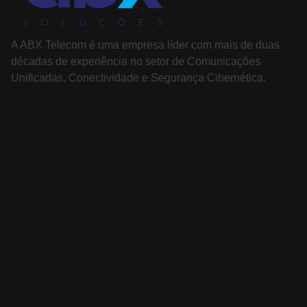
A ABX Telecom é uma empresa líder com mais de duas
décadas de experiência no setor de Comunicações
Unificadas, Conectividade e Segurança Cibernética.
PÁGINAS
SOLUÇÕES
Sobre nós
Comunicação
Soluç
Unificada
colab
Cases de sucesso
Segurança
Telef
Serviços de T.I
cibernética
Nuve
Parceiros
Radiocomunicação
Cloud
Blog
CFTV
Conec
Contato