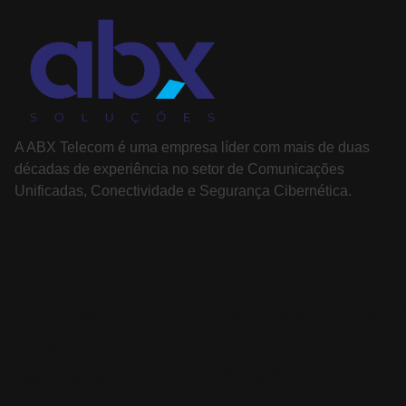
A ABX Telecom é uma empresa líder com mais de duas
décadas de experiência no setor de Comunicações
Unificadas, Conectividade e Segurança Cibernética.
PÁGINAS
SOLUÇÕES
Sobre nós
Comunicação
Soluç
Unificada
colab
Cases de sucesso
Segurança
Telef
Serviços de T.I
cibernética
Nuve